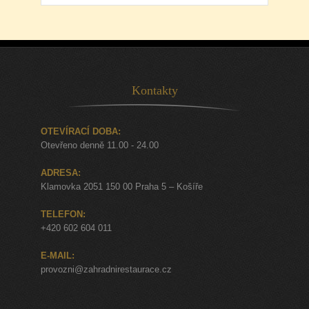
Kontakty
OTEVÍRACÍ DOBA:
Otevřeno denně 11.00 - 24.00
ADRESA:
Klamovka 2051 150 00 Praha 5 – Košíře
TELEFON:
+420 602 604 011
E-MAIL:
provozni@zahradnirestaurace.cz