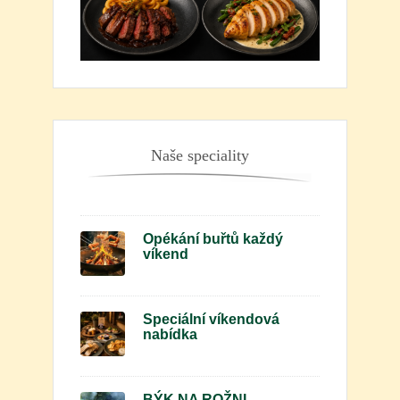
Naše speciality
Opékání buřtů každý
víkend
Speciální víkendová
nabídka
BÝK NA ROŽNI