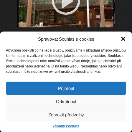
Spravovat Souhlas s cookies
Abychom poskytli co nejlepší služby, používáme k ukládání a/nebo přístupu
k informacím o zařízení, technologie jako jsou soubory cookies. Souhlas s
těmito technologiemi nám umožní zpracovávat údaje, jako je chování při
procházení nebo jedinečná ID na tomto webu. Nesouhlas nebo odvolání
souhlasu může nepříznivě ovlivnit určité vlastnosti a funkce.
Příjmout
Odmítnout
Zobrazit předvolby
Zahradní restaurace Klamovka © (2026)
Zásady cookies
Design by
Studio SiMaK