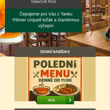
TANKOVÉ PIVO
Čepujeme pro Vás z Tanku
Pilsner Urquell ležák a Gambrinus
výčepní
DENNÍ NABÍDKA
VÍCE