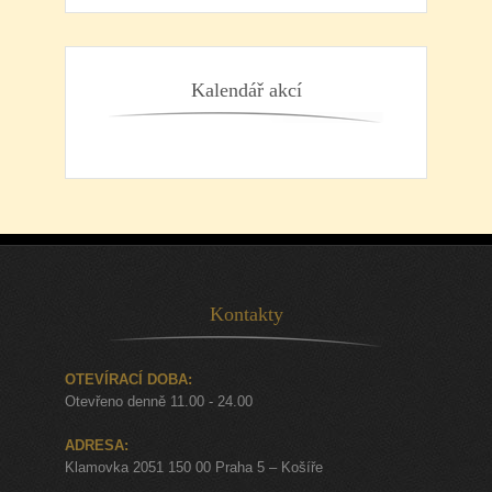
Kalendář akcí
Kontakty
OTEVÍRACÍ DOBA:
Otevřeno denně 11.00 - 24.00
ADRESA:
Klamovka 2051 150 00 Praha 5 – Košíře