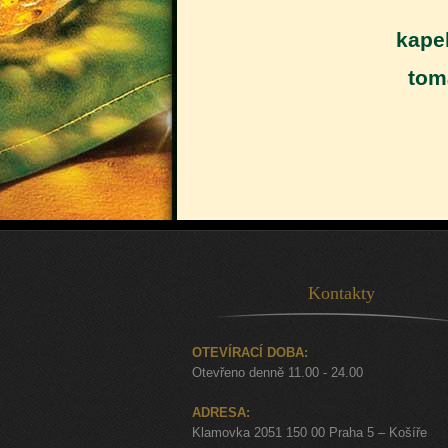
kapel
tom
Kontakty
OTEVÍRACÍ DOBA:
Otevřeno denně 11.00 - 24.00
ADRESA:
Klamovka 2051 150 00 Praha 5 – Košíře