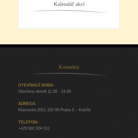
Kalendář akcí
Kontakty
OTEVÍRACÍ DOBA:
Otevřeno denně 11.00 - 24.00
ADRESA:
Klamovka 2051 150 00 Praha 5 – Košíře
TELEFON:
+420 602 604 011