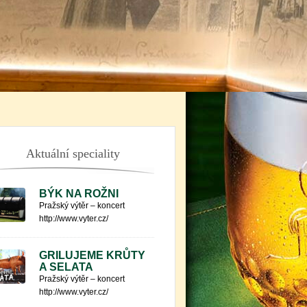
Aktuální speciality
BÝK NA ROŽNI
Pražský výtěr – koncert
http://www.vyter.cz/
GRILUJEME KRŮTY
A SELATA
Pražský výtěr – koncert
http://www.vyter.cz/