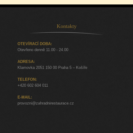
Kontakty
OTEVÍRACÍ DOBA:
Otevřeno denně 11.00 - 24.00
ADRESA:
Klamovka 2051 150 00 Praha 5 – Košíře
TELEFON:
+420 602 604 011
E-MAIL:
provozni@zahradnirestaurace.cz