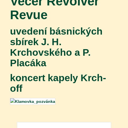
Večer Revolver
Revue
uvedení básnických
sbírek J. H.
Krchovského a P.
Placáka
koncert kapely Krch-
off