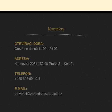
Kontakty
OTEVÍRACÍ DOBA:
Otevřeno denně 11.00 - 24.00
ADRESA:
Klamovka 2051 150 00 Praha 5 – Košíře
TELEFON:
+420 602 604 011
E-MAIL:
provozni@zahradnirestaurace.cz