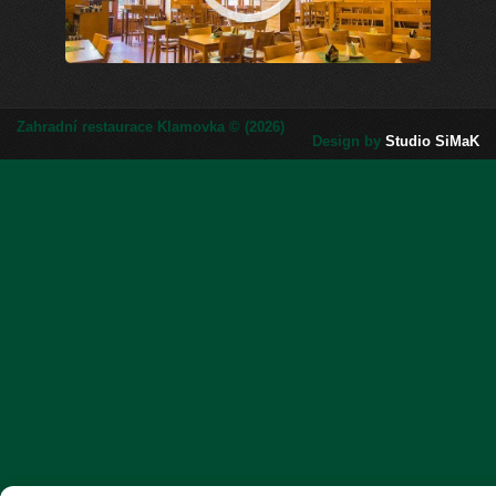
Zahradní restaurace Klamovka © (2026)
Design by
Studio SiMaK