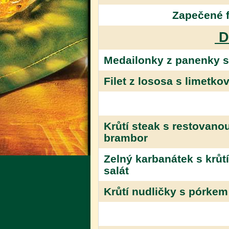
Zapečené f
D
Medailonky z panenky s
Filet z lososa s limetk
Krůtí steak s restovano
brambor
Zelný karbanátek s krů
salát
Krůtí nudličky s pórkem