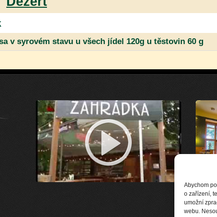
Dezert
k
a v syrovém stavu u všech jídel 120g u těstovin 60 g
Abychom posk
o zařízení, 
umožní zprac
webu. Nesouh