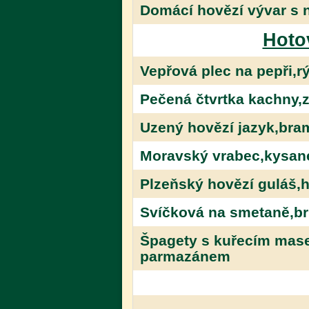
Domácí hovězí vývar s 
Hoto
Vepřová plec na pepři,r
Pečená čtvrtka kachny,z
Uzený hovězí jazyk,bra
Moravský vrabec,kysané
Plzeňský hovězí guláš,
Svíčková na smetaně,br
Špagety s kuřecím mase
parmazánem