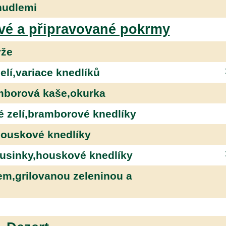
nudlemi
vé a připravované pokrmy
ýže
elí,variace knedlíků
mborová kaše,okurka
 zelí,bramborové knedlíky
houskové knedlíky
usinky,houskové knedlíky
m,grilovanou zeleninou a