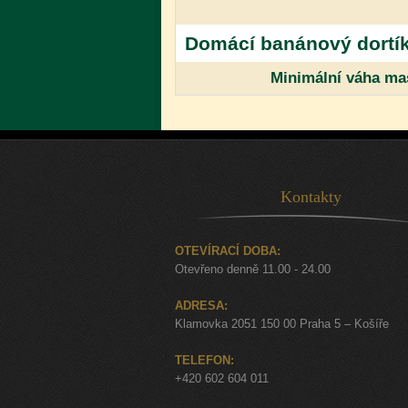
Domácí banánový dortí
Minimální váha mas
Kontakty
OTEVÍRACÍ DOBA:
Otevřeno denně 11.00 - 24.00
ADRESA:
Klamovka 2051 150 00 Praha 5 – Košíře
TELEFON:
+420 602 604 011