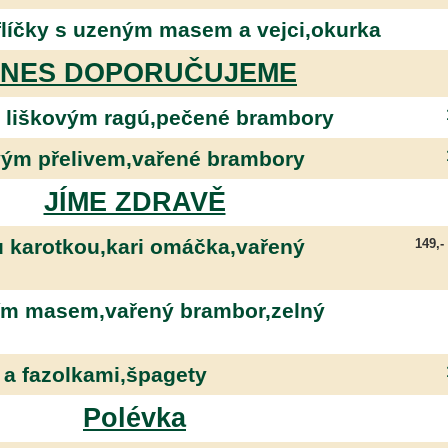
líčky s uzeným masem a vejci,okurka
NES DOPORUČUJEME
 liškovým ragú,pečené brambory
ovým přelivem,vařené brambory
JÍME ZDRAVĚ
u karotkou,kari omáčka,vařený
149,-
tím masem,vařený brambor,zelný
 a fazolkami,špagety
Polévka