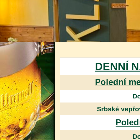
DENNÍ N
Polední me
Do
Srbské vepřo
Poled
Do