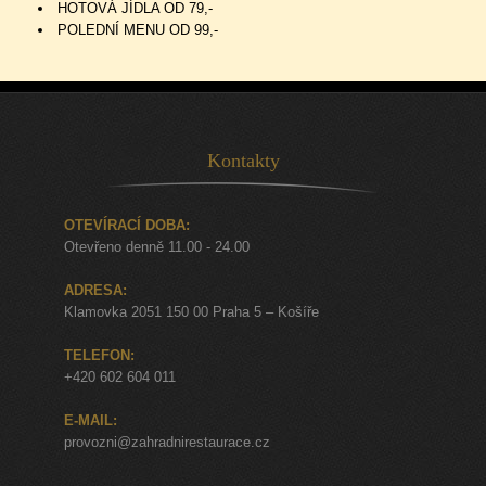
HOTOVÁ JÍDLA OD 79,-
POLEDNÍ MENU OD 99,-
Kontakty
OTEVÍRACÍ DOBA:
Otevřeno denně 11.00 - 24.00
ADRESA:
Klamovka 2051 150 00 Praha 5 – Košíře
TELEFON:
+420 602 604 011
E-MAIL:
provozni@zahradnirestaurace.cz