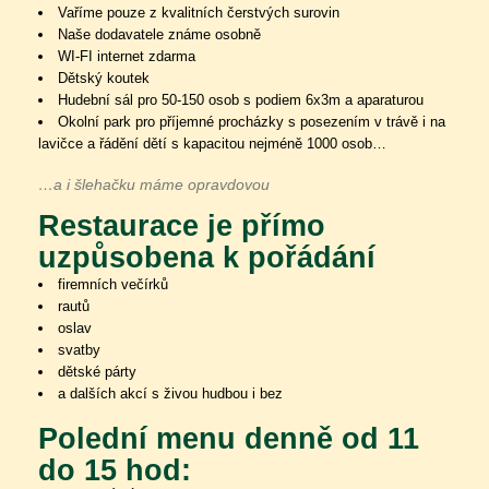
Vaříme pouze z kvalitních čerstvých surovin
Naše dodavatele známe osobně
WI-FI internet zdarma
Dětský koutek
Hudební sál pro 50-150 osob s podiem 6x3m a aparaturou
Okolní park pro příjemné procházky s posezením v trávě i na
lavičce a řádění dětí s kapacitou nejméně 1000 osob…
…a i šlehačku máme opravdovou
Restaurace je přímo
uzpůsobena k pořádání
firemních večírků
rautů
oslav
svatby
dětské párty
a dalších akcí s živou hudbou i bez
Polední menu denně od 11
do 15 hod: