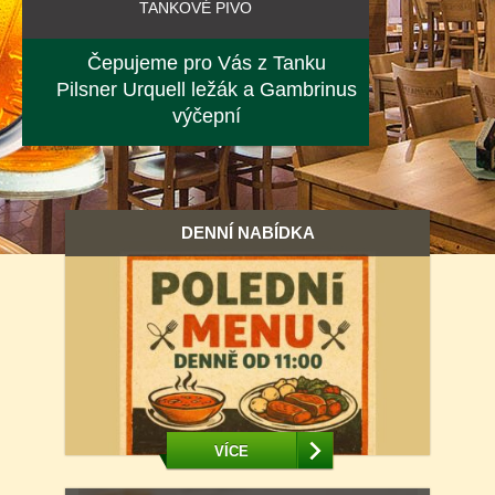
TANKOVÉ PIVO
Čepujeme pro Vás z Tanku
Pilsner Urquell ležák a Gambrinus
výčepní
DENNÍ NABÍDKA
VÍCE